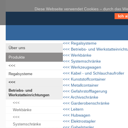
Diese Webseite verwendet Cookies – durch das Weit
Ich a
<<<
Regalsysteme
Über uns
<<<
Betriebs- und Werkstatteinrich
<<<
Werkbänke
Produkte
<<<
Systemschränke
<<<
<<<
Werkzeugwagen
<<<
Kabel - und Schlauchaufroller
Regalsysteme
<<<
Kunststoffcontainer
<<<
<<<
Metallcontainer
Betriebs- und
<<<
Gefahrstofflagerung
Werkstatteinrichtungen
<<<
Archivschränke
<<<
<<<
Garderobenschränke
<<<
Leitern
Werkbänke
<<<
Hubwagen
<<<
<<<
Elektrostapler
Systemschränke
<<<
Gabelstapler