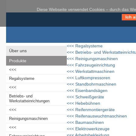
Diese Webseite verwendet Cookies – durch das Weit
Ich a
<<<
Regalsysteme
Über uns
<<<
Betriebs- und Werkstatteinrich
<<<
Reinigungsmaschinen
Produkte
<<<
Fahrzeugeinrichtung
<<<
<<<
Werkstattmaschinen
<<<
Luftkompressoren
Regalsysteme
<<<
Standbohrmaschinen
<<<
<<<
Eisenbandsägen
Betriebs- und
<<<
Schweißgeräte
Werkstatteinrichtungen
<<<
Hebebühnen
<<<
Reifenmontiergeräte
<<<
<<<
Reifenauswuchtmaschinen
Reinigungsmaschinen
<<<
Baumaschinen
<<<
<<<
Elektrowerkzeuge
<<<
Arbeitsbekleidung