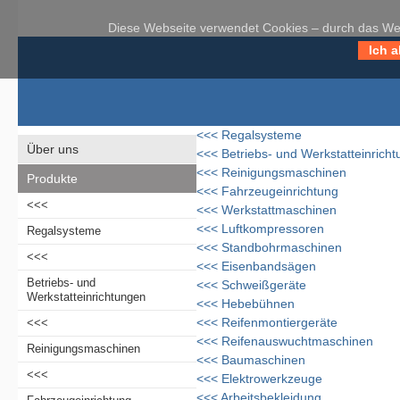
Diese Webseite verwendet Cookies – durch das Weit
Ich a
<<<
Regalsysteme
Über uns
<<<
Betriebs- und Werkstatteinrich
<<<
Reinigungsmaschinen
Produkte
<<<
Fahrzeugeinrichtung
<<<
<<<
Werkstattmaschinen
<<<
Luftkompressoren
Regalsysteme
<<<
Standbohrmaschinen
<<<
<<<
Eisenbandsägen
Betriebs- und
<<<
Schweißgeräte
Werkstatteinrichtungen
<<<
Hebebühnen
<<<
Reifenmontiergeräte
<<<
<<<
Reifenauswuchtmaschinen
Reinigungsmaschinen
<<<
Baumaschinen
<<<
<<<
Elektrowerkzeuge
<<<
Arbeitsbekleidung