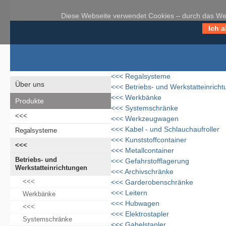
Diese Webseite verwendet Cookies – durch das Weit
Ich a
<<<
Regalsysteme
Über uns
<<<
Betriebs- und Werkstatteinrich
<<<
Werkbänke
Produkte
<<<
Systemschränke
<<<
<<<
Werkzeugwagen
<<<
Kabel - und Schlauchaufroller
Regalsysteme
<<<
Kunststoffcontainer
<<<
<<<
Metallcontainer
Betriebs- und
<<<
Gefahrstofflagerung
Werkstatteinrichtungen
<<<
Archivschränke
<<<
<<<
Garderobenschränke
<<<
Leitern
Werkbänke
<<<
Hubwagen
<<<
<<<
Elektrostapler
Systemschränke
<<<
Gabelstapler